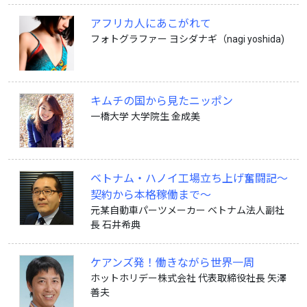
アフリカ人にあこがれて
フォトグラファー ヨシダナギ（nagi yoshida)
キムチの国から見たニッポン
一橋大学 大学院生 金成美
ベトナム・ハノイ工場立ち上げ奮闘記〜
契約から本格稼働まで〜
元某自動車パーツメーカー ベトナム法人副社
長 石井希典
ケアンズ発！働きながら世界一周
ホットホリデー株式会社 代表取締役社長 矢澤
善夫