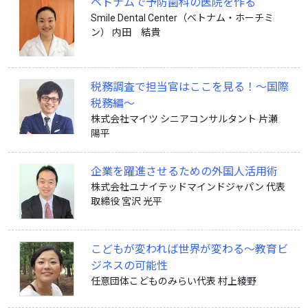
ベトナムで予防歯科の医院を作る
Smile Dental Center（ベトナム・ホーチミ
ン） 内田 結貴
税務調査で担当官はここを見る！～国際
税務編～
株式会社マイツ シニアコンサルタント 片瀬
陽平
企業を躍進させるための外国人活用術
株式会社ユナイテッドマインドジャパン 代表
取締役 宮沢 光平
こどもが変われば世界が変わる〜教育ビ
ジネスの可能性
任意団体こどものみらい代表 村上綾野