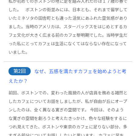
私が初めてのボストンの地に足を踏み入れたのは１７歳の春で
した。 ボストンの街並みには、日本とも、それまで留学して
いたミネソタの田舎町とも違った活気にあふれた空気感があり
ました。当時のアメリカは、スターバックスをはじめとするカ
フェ文化が大きく広まる前のカフェ黎明期でした。当時学生だ
った私にとってカフェは生活になくてはならない存在になって
いました。
第2回
なぜ、五感を満たすカフェを始めようと考
えたか？
前回、ボストンでの、変わった風貌の人が店員を務める雑然と
したカフェについてお話をしましたが、私が自由が丘にオープ
ンしたのは、全く異なる寛ぎの空間です。 今回は、そのよう
な寛ぎの空間を創ろうと考えたきっかけ、色々な経験をするに
つれ見えてきた、ボストンや東京のカフェに足りない部分、多
すぎる部分についてお話ししたいと思います。 カフェに足を