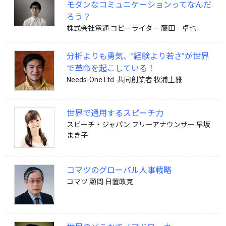
モダンなコミュニケーションってなんだ
ろう？
株式会社電通 コピーライター 藤田 卓也
分析よりも勇気、''経験より若さ''が世界
で革命を起こしている！
Needs-One Ltd. 共同創業者 牧浦土雅
世界で通用するスピーチ力
スピーチ・ジャパン フリーアナウンサー 早坂
まき子
コマツのグローバル人事戦略
コマツ 顧問 日置政克