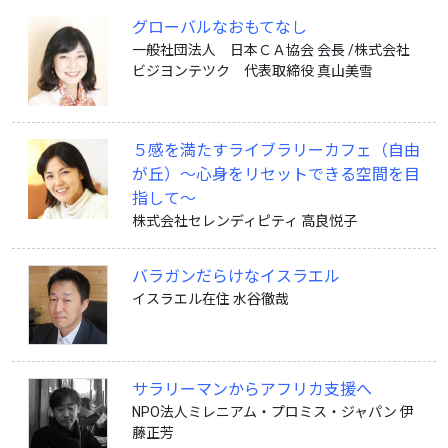
グローバルなおもてなし
一般社団法人 日本ＣＡ協会 会長 /株式会社
ビジヨンテツク 代表取締役 真山美雪
５感を満たすライブラリーカフェ（自由
が丘）〜心身をリセットできる空間を目
指して〜
株式会社セレンディピティ 高良悦子
バラガンだらけなイスラエル
イスラエル在住 水谷徹哉
サラリーマンからアフリカ支援へ
NPO法人ミレニアム・プロミス・ジャパン 伊
藤正芳