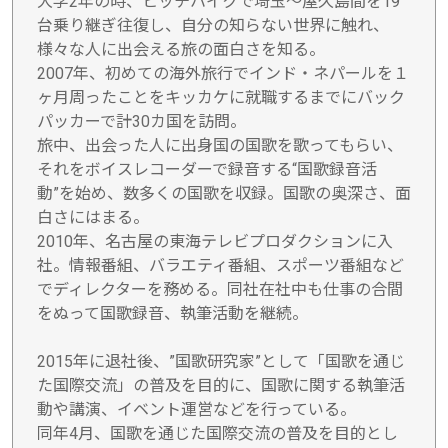
大学2年の時、ヒッチハイクで埼玉～屋久島間を19
台乗り継ぎ往復し、自分の知らない世界に触れ、
様々な人に出会える旅の面白さを知る。
2007年、初めての海外旅行でインド・ネパールを１
ヶ月周ったことをキッカケに就職するまでにバック
パッカーで計30カ国を訪問。
旅中、出会った人に出身国の国歌を歌ってもらい、
それをボイスレコーダーで録音する“国歌録音活
動”を始め、数多くの国歌を収録。国歌の奥深さ、面
白さにはまる。
2010年、名古屋の東海テレビプロダクションに入
社。情報番組、バラエティ番組、スポーツ番組など
でディレクターを務める。同社在社中も仕事の合間
をぬって国歌録音、執筆活動を継続。
2015年に退社後、”国歌研究家”として「国歌を通じ
た国際交流」の普及を目的に、国歌に関する執筆活
動や講演、イベント運営などを行っている。
同年4月、国歌を通じた国際交流の普及を目的とし