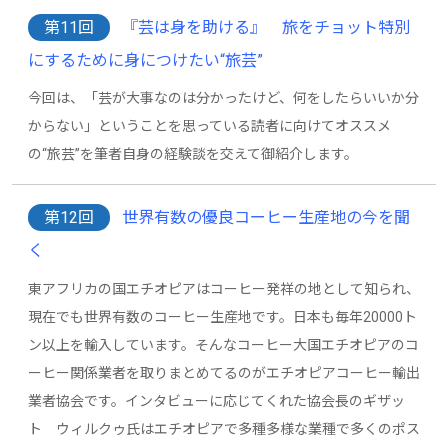
第11回
『芸は身を助ける』 旅をチョット特別
にするために身につけたい“旅芸”
今回は、「芸が大事なのは分かったけど、何をしたらいいか分
からない」ということを思っている読者に向けてオススメ
の“旅芸”を筆者自身の経験談を交えて御紹介します。
第12回
世界有数の優良コーヒー生産地の今を聞
く
東アフリカの国エチオピアはコーヒー発祥の地として知られ、
現在でも世界有数のコーヒー生産地です。日本も毎年20000ト
ン以上を輸入しています。そんなコーヒー大国エチオピアのコ
ーヒー関係業者を取りまとめてるのがエチオピアコーヒー輸出
業者協会です。インタビューに応じてくれた協会長のギザッ
ト ウィルクゥ氏はエチオピアで多種多様な業種で多くのポス