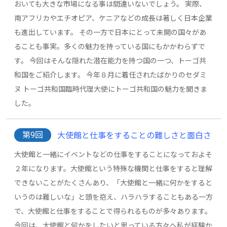
おいても大きな市場になる事は間違いないでしょう。 実際、
南アフリカやエチオピア、ケニアなどの成長は著しく日本企業
も進出しています。 その一方で日本にとって未開の国々があ
ることも事実。多くの魅力を持っている国にもかかわらずで
す。 今回はそんな隠れた潜在能力を持つ国の一つ、トーゴ共
和国をご紹介します。 今年８月に着任されたばかりのセダミ
ヌ トーゴ共和国臨時代理大使にトーゴ共和国の魅力を聞きま
した。
第9回
大使館と仕事をすることの難しさと面白さ
大使館と一緒にイベントなどの仕事をすることになっておよそ
２年になります。大使館という特殊な機関と仕事をすると理解
できないことがたくさんあり、「大使館と一緒に何かをすると
いうのは難しいな」と頭を抱え、ハラハラすることもある一方
で、大使館と仕事をすることで得られるものが多々あります。
今回は、大使館と何かをしたいと思っている方々へ私が経験か