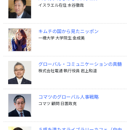
イスラエル在住 水谷徹哉
キムチの国から見たニッポン
一橋大学 大学院生 金成美
グローバル・コミュニケーションの真髄
株式会社電通 執行役員 岩上和道
コマツのグローバル人事戦略
コマツ 顧問 日置政克
５感を満たすライブラリーカフェ（自由