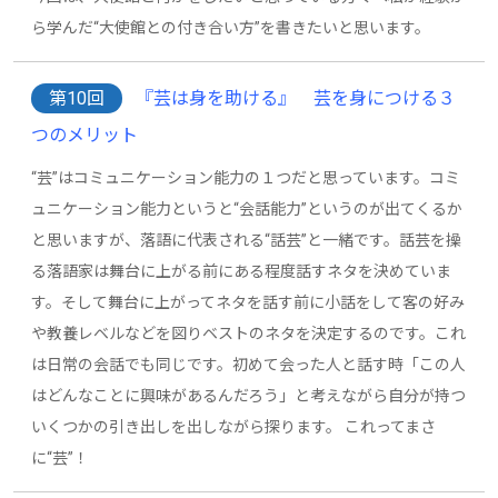
ら学んだ“大使館との付き合い方”を書きたいと思います。
第10回
『芸は身を助ける』 芸を身につける３
つのメリット
“芸”はコミュニケーション能力の１つだと思っています。コミ
ュニケーション能力というと“会話能力”というのが出てくるか
と思いますが、落語に代表される“話芸”と一緒です。話芸を操
る落語家は舞台に上がる前にある程度話すネタを決めていま
す。そして舞台に上がってネタを話す前に小話をして客の好み
や教養レベルなどを図りベストのネタを決定するのです。これ
は日常の会話でも同じです。初めて会った人と話す時「この人
はどんなことに興味があるんだろう」と考えながら自分が持つ
いくつかの引き出しを出しながら探ります。 これってまさ
に“芸”！