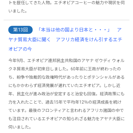
トを歴任してきた人物。エチオピアコーヒーの魅力や現状を伺
いました。
第13回
「本当は他の国より日本と・・・」 ア
ヤナ貿易大臣に聞く アフリカ経済をけん引するエチ
オピアの今
今年9月、エチオピア連邦民主共和国のアヤナ ゼウディ ウォル
クネ貿易大臣が初来日しました。60年前に王政が終わったの
ち、紛争や独裁的な政権時代があったりとポテンシャルがある
にもかかわらず経済発展が遅れていたエチオピア。しかし近
年、民主化が進み政治が安定すると治安も回復。経済政策にも
力を入れたことで、過去15年で平均年12％の経済成長を続け
ています。最後のフロンティアと言われるアフリカ諸国の中で
も注目されているエチオピアの知られざる魅力をアヤナ大臣に
伺いました。