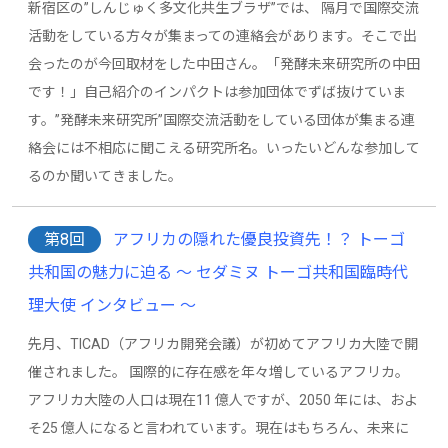
新宿区の”しんじゅく多文化共生ブラザ”では、 隔月で国際交流
活動をしている方々が集まっての連絡会があります。そこで出
会ったのが今回取材をした中田さん。「発酵未来研究所の中田
です！」自己紹介のインパクトは参加団体でずば抜けていま
す。”発酵未来研究所”国際交流活動をしている団体が集まる連
絡会には不相応に聞こえる研究所名。いったいどんな参加して
るのか聞いてきました。
第8回
アフリカの隠れた優良投資先！？ トーゴ
共和国の魅力に迫る ～ セダミヌ トーゴ共和国臨時代
理大使 インタビュー ～
先月、TICAD（アフリカ開発会議）が初めてアフリカ大陸で開
催されました。 国際的に存在感を年々増しているアフリカ。
アフリカ大陸の人口は現在11 億人ですが、2050 年には、およ
そ25 億人になると言われています。現在はもちろん、未来に