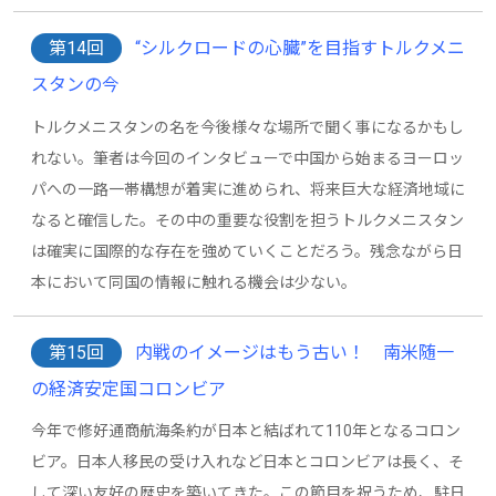
第14回
“シルクロードの心臓”を目指すトルクメニ
スタンの今
トルクメニスタンの名を今後様々な場所で聞く事になるかもし
れない。筆者は今回のインタビューで中国から始まるヨーロッ
パへの一路一帯構想が着実に進められ、将来巨大な経済地域に
なると確信した。その中の重要な役割を担うトルクメニスタン
は確実に国際的な存在を強めていくことだろう。残念ながら日
本において同国の情報に触れる機会は少ない。
第15回
内戦のイメージはもう古い！ 南米随一
の経済安定国コロンビア
今年で修好通商航海条約が日本と結ばれて110年となるコロン
ビア。日本人移民の受け入れなど日本とコロンビアは長く、そ
して深い友好の歴史を築いてきた。この節目を祝うため、駐日