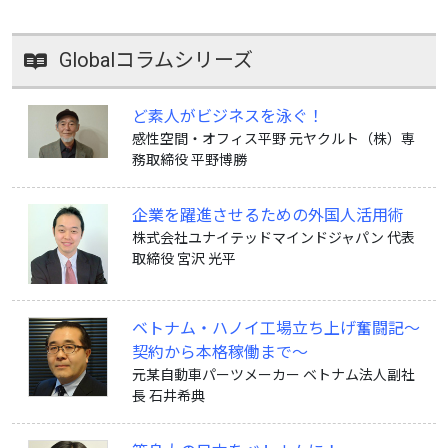
Globalコラムシリーズ
ど素人がビジネスを泳ぐ！
感性空間・オフィス平野 元ヤクルト（株）専
務取締役 平野博勝
企業を躍進させるための外国人活用術
株式会社ユナイテッドマインドジャパン 代表
取締役 宮沢 光平
ベトナム・ハノイ工場立ち上げ奮闘記〜
契約から本格稼働まで〜
元某自動車パーツメーカー ベトナム法人副社
長 石井希典