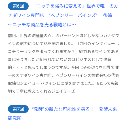
第6回
「ニッチを強みに変える」世界で唯一のカ
ナダワイン専門店 ”ヘブンリー バインズ” 後篇
～ニッチな商品を売る戦略とは～
前回、世界の流通量の０．５パーセントほどしかないカナダワ
インの魅力について話を聞きました。（前回のインタビューは
コチラ←リンクを張ってくれますか？）魅力あるワインである
事は分りましたが知られていないのはビジネスとして致命
的・・・と思ってしまうのですが。今回はその辺りを世界で唯
一のカナダワイン専門店、ヘブンリーバインズ株式会社の代表
取締役ジェイミー パクイン氏に話を聞きました。 6とっても親
切で丁寧に教えてくれるジェイミー氏
第7回
”発酵”の新たな可能性を探る！ 発酵未来
研究所