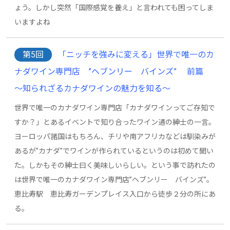
ょう。しかし突然「国際感覚を養え」と言われても困ってしま
いますよね
第5回
「ニッチを強みに変える」世界で唯一のカ
ナダワイン専門店 ”ヘブンリー バインズ” 前篇
～知られざるカナダワインの魅力を知る～
世界で唯一のカナダワイン専門店「カナダワインってご存知で
すか？」とあるイベントで知り合ったワイン通の紳士の一言。
ヨーロッパ諸国はもちろん、チリや南アフリカなどは馴染みが
あるが”カナダ”でワインが作られているというのは初めて聞い
た。しかもその紳士曰く美味しいらしい。という事で訪れたの
は世界で唯一のカナダワイン専門店”ヘブンリー バインズ”。
恵比寿駅 恵比寿ガーデンプレイス入口から徒歩２分の所にあ
る。