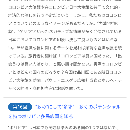
コロンビア大使館や在コロンビア日本大使館と共同で文化的・
経済的な催しを行う予定だという。しかし、私たちはコロンビ
アについてどのようなイメージがあるだろうか。“内戦”や“麻
薬”、“ゲリラ”といったネガティブな情報が多く発信されている
日本においてコロンビアの印象は決して良いものとはいえな
い。だが経済成長に関するデータを見れば順調な経済成長を続
けている。旅行者に聞けば「コロンビアは良い国だった」「出
会うのは良い人ばかり」と悪い話は聞かない。実際のコロンビ
アとはどんな国なのだろうか？今回は品川区にある駐日コロン
ビア大使館を訪問。パウラ・エスゲラ広報担当官とホルへ・チ
ャベス経済・商務担当官にお話を聞いた。
第16回
“多彩”にして“多才” 多くのポテンシャル
を持つボリビア多民族国を知る
“ボリビア” は日本でも聞き馴染みのある国の1つではないでし