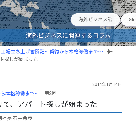
海外ビジネス談
Gl
海外ビジネスに関連するコラム
イ工場立ち上げ奮闘記〜契約から本格稼働まで〜
ート探しが始まった
2014年1月14日
第2回
から本格稼働まで〜
けて、アパート探しが始まった
副社長 石井希典