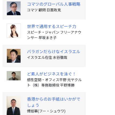
コマツのグローバル人事戦略
コマツ 顧問 日置政克
世界で通用するスピーチ力
スピーチ・ジャパン フリーアナウ
ンサー 早坂まき子
バラガンだらけなイスラエル
イスラエル在住 水谷徹哉
ど素人がビジネスを泳ぐ！
感性空間・オフィス平野 元ヤクル
ト（株）専務取締役 平野博勝
香港からのお手紙はいかがで
しょう
傅旭華(フー・シュウワ)