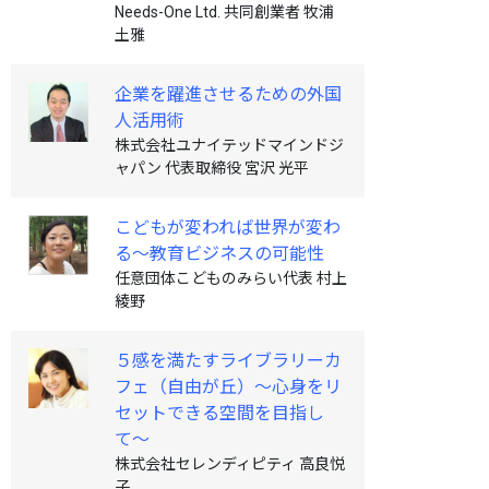
Needs-One Ltd. 共同創業者 牧浦
土雅
企業を躍進させるための外国
人活用術
株式会社ユナイテッドマインドジ
ャパン 代表取締役 宮沢 光平
こどもが変われば世界が変わ
る〜教育ビジネスの可能性
任意団体こどものみらい代表 村上
綾野
５感を満たすライブラリーカ
フェ（自由が丘）〜心身をリ
セットできる空間を目指し
て〜
株式会社セレンディピティ 高良悦
子