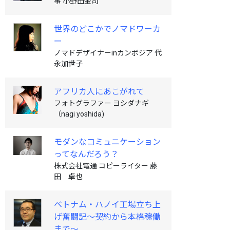
事 小野田金司
世界のどこかでノマドワーカ
ー
ノマドデザイナーinカンボジア 代
永加世子
アフリカ人にあこがれて
フォトグラファー ヨシダナギ
（nagi yoshida)
モダンなコミュニケーション
ってなんだろう？
株式会社電通 コピーライター 藤
田 卓也
ベトナム・ハノイ工場立ち上
げ奮闘記〜契約から本格稼働
まで〜