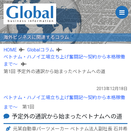
海外ビジネスに関連するコラム
HOME
Globalコラム
ベトナム・ハノイ工場立ち上げ奮闘記〜契約から本格稼働
まで〜
第1回 予定外の通訳から始まったベトナムへの道
2013年12月18日
ベトナム・ハノイ工場立ち上げ奮闘記〜契約から本格稼働
第1回
まで〜
予定外の通訳から始まったベトナムへの道
元某自動車パーツメーカー ベトナム法人副社長 石井希