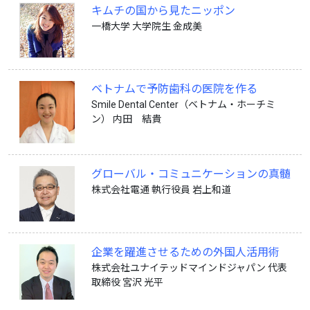
キムチの国から見たニッポン
一橋大学 大学院生 金成美
ベトナムで予防歯科の医院を作る
Smile Dental Center（ベトナム・ホーチミ
ン） 内田 結貴
グローバル・コミュニケーションの真髄
株式会社電通 執行役員 岩上和道
企業を躍進させるための外国人活用術
株式会社ユナイテッドマインドジャパン 代表
取締役 宮沢 光平