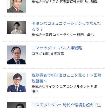
株式会社ＷＥＩＣ 代表取締役社長 内山雄輝
モダンなコミュニケーションってなんだ
ろう？
株式会社電通 コピーライター 藤田 卓也
コマツのグローバル人事戦略
コマツ 顧問 日置政克
税務調査で担当官はここを見る！～国際
税務編～
株式会社マイツ シニアコンサルタント 片瀬
陽平
コスモポリタン〜時代や環境を超えて生