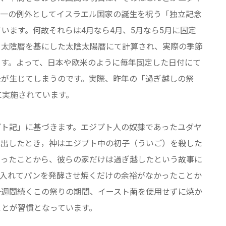
唯一の例外としてイスラエル国家の誕生を祝う「独立記念
います。何故それらは4月なら4月、5月なら5月に固定
る太陰暦を基にした太陰太陽暦にて計算され、実際の季節
ます。よって、日本や欧米のように毎年固定した日付にて
後が生じてしまうのです。実際、昨年の「過ぎ越しの祭
に実施されています。
プト記」に基づきます。エジプト人の奴隷であったユダヤ
脱出したとき，神はエジプト中の初子（ういご）を殺した
塗ったことから、彼らの家だけは過ぎ越したという故事に
を入れてパンを発酵させ焼くだけの余裕がなかったことか
一週間続くこの祭りの期間、イースト菌を使用せずに焼か
ことが習慣となっています。