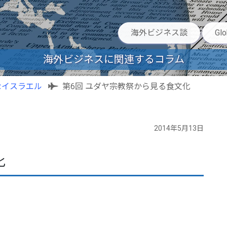
海外ビジネス談
Gl
海外ビジネスに関連するコラム
なイスラエル
第6回 ユダヤ宗教祭から見る食文化
2014年5月13日
化