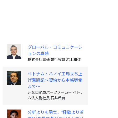
グローバル・コミュニケーシ
ョンの真髄
株式会社電通 執行役員 岩上和道
ベトナム・ハノイ工場立ち上
げ奮闘記〜契約から本格稼働
まで〜
元某自動車パーツメーカー ベトナ
ム法人副社長 石井希典
分析よりも勇気、''経験より若