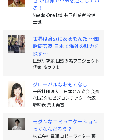
さ''が世界で革命を起こしてい
る！
Needs-One Ltd. 共同創業者 牧浦
土雅
世界は身近にあるもんだ ～国
歌研究家 日本で海外の魅力を
探す～
国歌研究家 国歌の輪プロジェクト
代表 浅見良太
グローバルなおもてなし
一般社団法人 日本ＣＡ協会 会長
/株式会社ビジヨンテツク 代表
取締役 真山美雪
モダンなコミュニケーション
ってなんだろう？
株式会社電通 コピーライター 藤