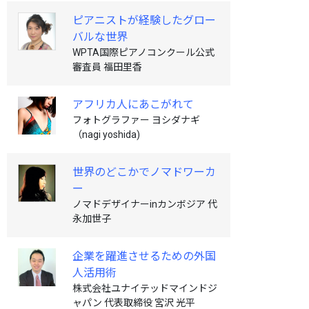
ピアニストが経験したグロー
バルな世界
WPTA国際ピアノコンクール公式
審査員 福田里香
アフリカ人にあこがれて
フォトグラファー ヨシダナギ
（nagi yoshida)
世界のどこかでノマドワーカ
ー
ノマドデザイナーinカンボジア 代
永加世子
企業を躍進させるための外国
人活用術
株式会社ユナイテッドマインドジ
ャパン 代表取締役 宮沢 光平