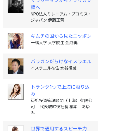
サラリーマンからアフリカ支
援へ
NPO法人ミレニアム・プロミス・
ジャパン 伊藤正芳
キムチの国から見たニッポン
一橋大学 大学院生 金成美
バラガンだらけなイスラエル
イスラエル在住 水谷徹哉
トランク1つで上海に殴り込
み
迈机投資管理顧問（上海）有限公
司 代表取締役社長 榎本 あゆ
み
世界で通用するスピーチ力