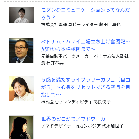
モダンなコミュニケーションってなんだ
ろう？
株式会社電通 コピーライター 藤田 卓也
ベトナム・ハノイ工場立ち上げ奮闘記〜
契約から本格稼働まで〜
元某自動車パーツメーカー ベトナム法人副社
長 石井希典
５感を満たすライブラリーカフェ（自由
が丘）〜心身をリセットできる空間を目
指して〜
株式会社セレンディピティ 高良悦子
世界のどこかでノマドワーカー
ノマドデザイナーinカンボジア 代永加世子